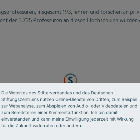
ngsprofessuren, insgesamt 193, lehren und forschen an priv
ent der 5.735 Professuren an diesen Hochschulen wurden g
Die Websites des Stifterverbandes und des Deutschen
Stiftungszentrums nutzen Online-Dienste von Dritten, zum Beispiel
zur Webanalyse, zum Abspielen von Audio- oder Videodateien und
zum Bereitstellen einer Kommentarfunktion. Ich bin damit
einverstanden und kann meine Einwilligung jederzeit mit Wirkung
für die Zukunft widerrufen oder ändern.