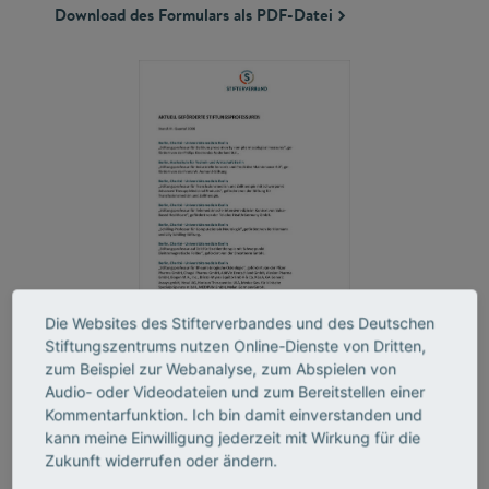
Download des Formulars als PDF-Datei
Die Websites des Stifterverbandes und des Deutschen
Stiftungszentrums nutzen Online-Dienste von Dritten,
Aktuell geförderte Stiftungsprofessuren
zum Beispiel zur Webanalyse, zum Abspielen von
Audio- oder Videodateien und zum Bereitstellen einer
Übersicht über alle derzeit vom Stifterverband
Kommentarfunktion. Ich bin damit einverstanden und
geförderten Stiftungsprofessuren, alphabetisch nach
kann meine Einwilligung jederzeit mit Wirkung für die
Hochschulstandorten sortiert (Stand: III. Quartal 2026)
Zukunft widerrufen oder ändern.
Download der Liste als PDF-Datei